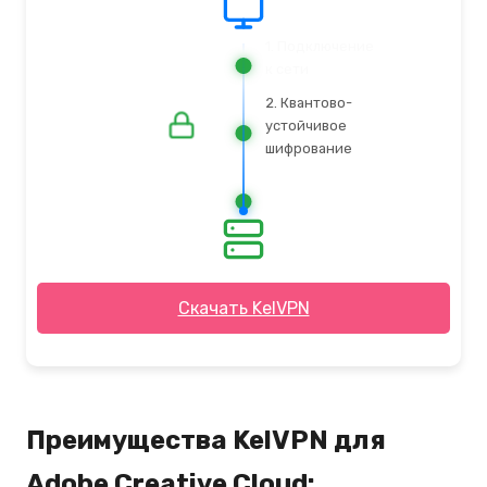
2. Квантово-
устойчивое
шифрование
3.
Маршрутизация
к серверу
Скачать KelVPN
Преимущества KelVPN для
Adobe Creative Cloud: