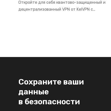
Откройте для себя квантово-защищенный и
децентрализованный VPN от KelVPN с
серверами в Нидерландах. Смотрите NPO
Start, Videoland, пользуйтесь банкингом ABN
AMRO из любой точки мира с максимальной
приватностью в 2026.
Сохраните ваши
данные
в безопасности