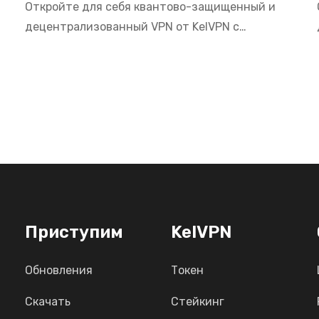
Откройте для себя квантово-защищенный и
децентрализованный VPN от KelVPN с
серверами в Польше. Получайте доступ к
польскому ТВ, банкингу и локальным сервисам
из любой точки мира с максимальной
приватностью в 2026.
Приступим
KelVPN
Обновления
Токен
Скачать
Стейкинг