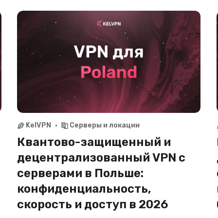
серверами в Индии. Смотрите Hotstar, Zee5,
SonyLIV, пользуйтесь банкингом SBI, HDFC из
любой точки мира с максимальной
приватностью в 2026.
KelVPN
Серверы и локации
Квантово-защищенный и
децентрализованный VPN с
серверами в Польше:
конфиденциальность,
скорость и доступ в 2026