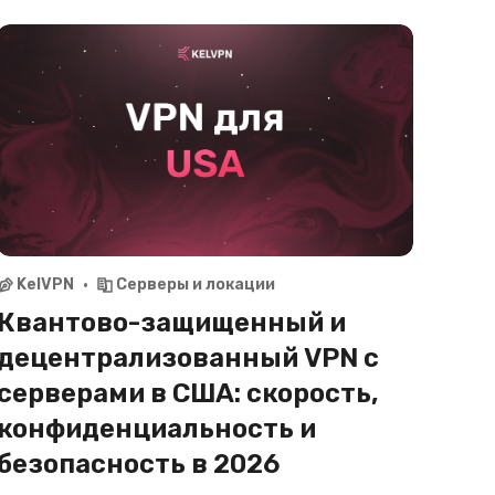
серверами в Канаде. Смотрите CBC Gem, Crave,
CTV, пользуйтесь банкингом RBC, TD из любой
точки мира с максимальной приватностью в
2026.
KelVPN
Серверы и локации
Квантово-защищенный и
децентрализованный VPN с
серверами в США: скорость,
конфиденциальность и
безопасность в 2026