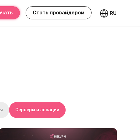
ачать
Стать провайдером
RU
ты
Серверы и локации