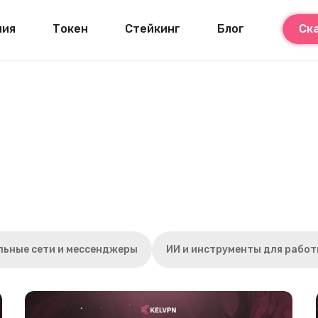
ния
Токен
Стейкинг
Блог
Ск
льные сети и мессенджеры
ИИ и инструменты для рабо