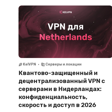
серверами в Чили. Смотрите CNTV Play, Mega,
Chilevisión, пользуйтесь банкингом Banco de
Chile, Santander из любой точки мира с
максимальной приватностью в 2026.
KelVPN
Серверы и локации
Квантово-защищенный и
децентрализованный VPN с
серверами в Нидерландах:
конфиденциальность,
скорость и доступ в 2026