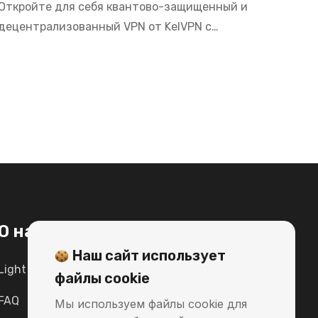
Откройте для себя квантово-защищенный и
децентрализованный VPN от KelVPN с
серверами в США, обеспечивающий высокую
скорость, конфиденциальность и безопасность
для ваших онлайн-действий в 2026 году.
О нас
Скачать
Наш сайт использует
Light Paper
Windows
файлы cookie
FAQ
MacOS
Мы используем файлы cookie для