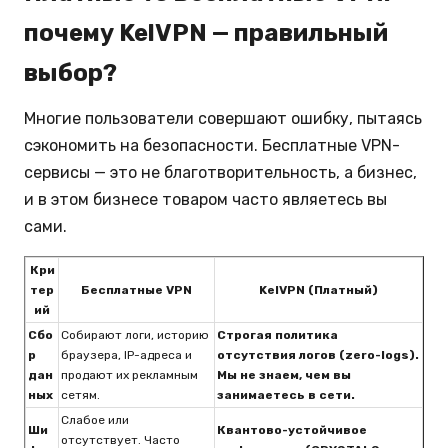
почему KelVPN — правильный
выбор?
Многие пользователи совершают ошибку, пытаясь
сэкономить на безопасности. Бесплатные VPN-
сервисы — это не благотворительность, а бизнес,
и в этом бизнесе товаром часто являетесь вы
сами.
Кри
тер
Бесплатные VPN
KelVPN (Платный)
ий
Сбо
Собирают логи, историю
Строгая политика
р
браузера, IP-адреса и
отсутствия логов (zero-logs).
дан
продают их рекламным
Мы не знаем, чем вы
ных
сетям.
занимаетесь в сети.
Слабое или
Ши
Квантово-устойчивое
отсутствует. Часто