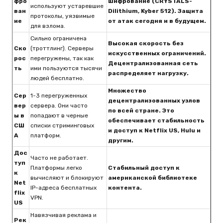
фро
шифрование (CRYSTALS-
используют устаревшие
ван
Dilithium, Kyber 512). Защита
протоколы, уязвимые
ие
от атак сегодня и в будущем.
для взлома.
Сильно ограничена
Высокая скорость без
Ско
(троттлинг). Серверы
искусственных ограничений.
рос
перегружены, так как
Децентрализованная сеть
ть
ими пользуются тысячи
распределяет нагрузку.
людей бесплатно.
Множество
Сер
1-3 перегруженных
децентрализованных узлов
вер
сервера. Они часто
по всей стране. Это
ы в
попадают в черные
обеспечивает стабильность
СШ
списки стриминговых
и доступ к Netflix US, Hulu и
А
платформ.
другим.
Дос
Часто не работает.
туп
Платформы легко
Стабильный доступ к
к
вычисляют и блокируют
американской библиотеке
Net
IP-адреса бесплатных
контента.
flix
VPN.
US
Навязчивая реклама и
Рек