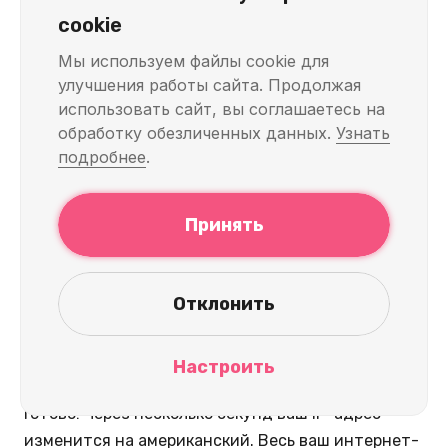
cookie
Как получить американский IP-
Мы используем файлы cookie для
адрес с помощью KelVPN?
улучшения работы сайта. Продолжая
использовать сайт, вы соглашаетесь на
Процесс настолько прост, что справится даже
обработку обезличенных данных.
Узнать
новичок.
подробнее
.
Скачайте и установите KelVPN
на ваше
устройство.
Принять
Приобретите ключ доступа
(криптовалютой
или картой).
Отклонить
Запустите приложение
и в списке стран
выберите
"США"
.
Настроить
Нажмите кнопку подключения.
Готово! Через несколько секунд ваш IP-адрес
изменится на американский. Весь ваш интернет-