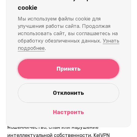
cookie
Мы используем файлы cookie для
улучшения работы сайта. Продолжая
использовать сайт, вы соглашаетесь на
обработку обезличенных данных.
Узнать
подробнее
.
Принять
Использование KelVPN с eBay законно в
Отклонить
большинстве стран при строгом соблюдении
условий предоставления услуг (ToS) eBay и
местных законов. ToS eBay требуют
Настроить
ответственного использования, запрещая
мошенничество, спам или нарушение
интеллектуальной собственности. KelVPN