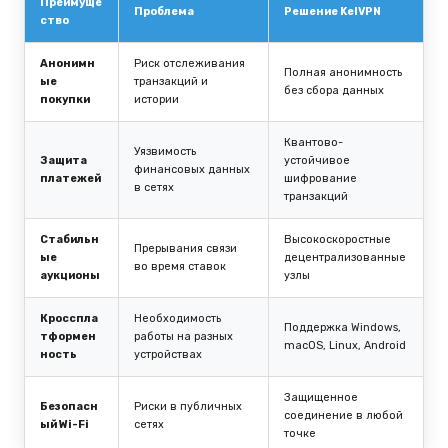
Преимуще
Проблема
Решение KelVPN
ство
Анонимн
Риск отслеживания
Полная анонимность
ые
транзакций и
без сбора данных
покупки
истории
Квантово-
Уязвимость
Защита
устойчивое
финансовых данных
платежей
шифрование
в сетях
транзакций
Стабильн
Высокоскоростные
Прерывания связи
ые
децентрализованные
во время ставок
аукционы
узлы
Кросспла
Необходимость
Поддержка Windows,
тформен
работы на разных
macOS, Linux, Android
ность
устройствах
Защищенное
Безопасн
Риски в публичных
соединение в любой
ый Wi-Fi
сетях
точке