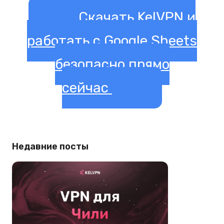
Скачать KelVPN и
работать с Google Sheets
безопасно прямо
сейчас
Недавние посты