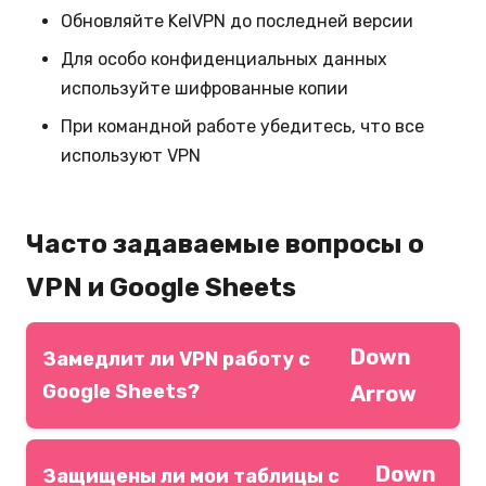
Обновляйте KelVPN до последней версии
Для особо конфиденциальных данных
используйте шифрованные копии
При командной работе убедитесь, что все
используют VPN
Часто задаваемые вопросы о
VPN и Google Sheets
Down
Замедлит ли VPN работу с
Google Sheets?
Arrow
Нет — в большинстве случаев скорость
Down
совместного редактирования увеличивается
Защищены ли мои таблицы с