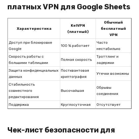
платных VPN для Google Sheets
Обычный
KelVPN
Характеристика
бесплатный
(платный)
VPN
Доступ при блокировке
Часто
100 % работает
Google
нестабильно
Скорость работы с
Троттлинг и
Полная скорость
большими таблицами
задержки
Защита конфиденциальных
Постквантовая
Утечки возможны
данных
криптография
Стабильность
Обрывы
совместного
Высочайшая
соединения
редактирования
Поддержка
Круглосуточная
Отсутствует
Чек-лист безопасности для