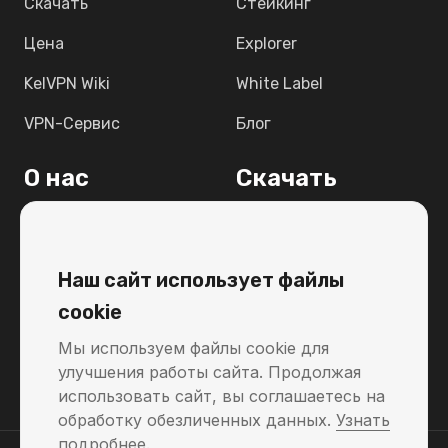
Скачать
Стейкинг
Цена
Explorer
KelVPN Wiki
White Label
VPN-Сервис
Блог
О нас
Скачать
Light Paper
Windows
FAQ
MacOS
Наш сайт использует файлы
Связаться с нами
Linux
cookie
Поддержка
Android
Мы используем файлы cookie для
улучшения работы сайта. Продолжая
Raspbian 12
использовать сайт, вы соглашаетесь на
обработку обезличенных данных.
Узнать
подробнее
.