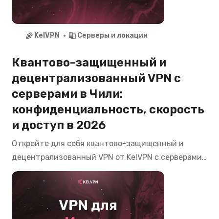
KelVPN
Серверы и локации
Квантово-защищенный и
децентрализованный VPN с
серверами в Чили:
конфиденциальность, скорость
и доступ в 2026
Откройте для себя квантово-защищенный и
децентрализованный VPN от KelVPN с серверами
в Чили. Смотрите CNTV Play, Mega, Chilevisión,
пользуйтесь банкингом Banco de Chile, Santander
из любой точки мира с максимальной
приватностью в 2026.