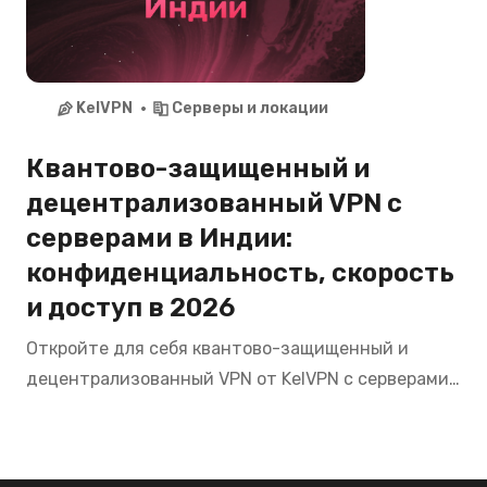
KelVPN
Серверы и локации
Квантово-защищенный и
децентрализованный VPN с
серверами в Индии:
конфиденциальность, скорость
и доступ в 2026
Откройте для себя квантово-защищенный и
децентрализованный VPN от KelVPN с серверами
в Индии. Смотрите Hotstar, Zee5, SonyLIV,
пользуйтесь банкингом SBI, HDFC из любой точки
мира с максимальной приватностью в 2026.