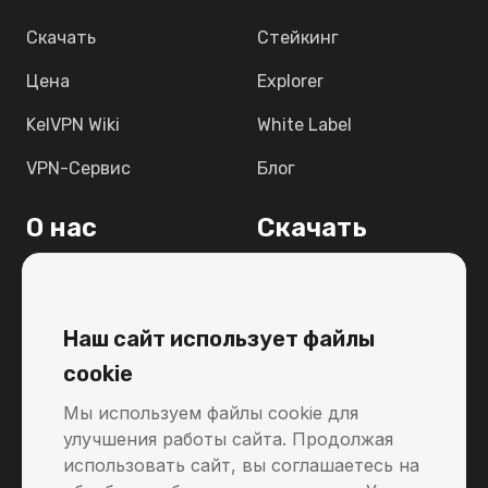
Скачать
Стейкинг
Цена
Explorer
KelVPN Wiki
White Label
VPN-Сервис
Блог
О нас
Скачать
Light Paper
Windows
FAQ
MacOS
Наш сайт использует файлы
Связаться с нами
Linux
cookie
Поддержка
Android
Мы используем файлы cookie для
улучшения работы сайта. Продолжая
Raspbian 12
использовать сайт, вы соглашаетесь на