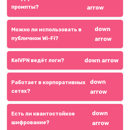
промпты?
arrow
Да — полное сквозное постквантовое
down
шифрование.
Можно ли использовать в
публичном Wi-Fi?
arrow
Абсолютно безопасно благодаря
down arrow
автоматическому kill-switch.
KelVPN ведёт логи?
Никогда — строгая проверенная политика
down
нулевых логов.
Работает в корпоративных
сетях?
arrow
Да — стабильный доступ даже за строгими
down
файрволами.
Есть ли квантостойкое
шифрование?
arrow