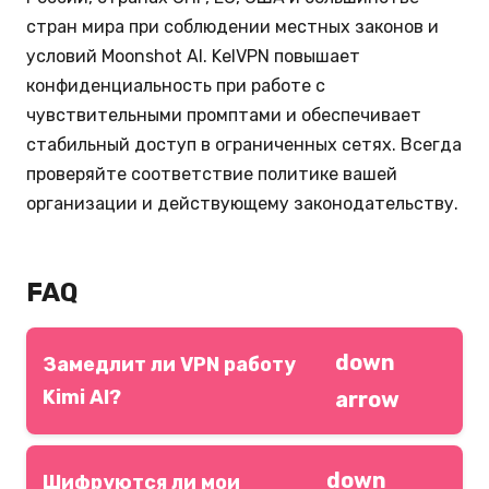
стран мира при соблюдении местных законов и
условий Moonshot AI. KelVPN повышает
конфиденциальность при работе с
чувствительными промптами и обеспечивает
стабильный доступ в ограниченных сетях. Всегда
проверяйте соответствие политике вашей
организации и действующему законодательству.
FAQ
down
Замедлит ли VPN работу
Kimi AI?
arrow
Нет — KelVPN обеспечивает высокие скорости,
down
оптимизированные под большие тексты.
Шифруются ли мои