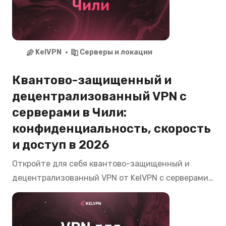
KelVPN
Серверы и локации
Квантово-защищенный и
децентрализованный VPN с
серверами в Чили:
конфиденциальность, скорость
и доступ в 2026
Откройте для себя квантово-защищенный и
децентрализованный VPN от KelVPN с серверами
в Чили. Смотрите CNTV Play, Mega, Chilevisión,
пользуйтесь банкингом Banco de Chile, Santander
из любой точки мира с максимальной