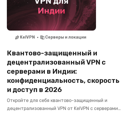
приватностью в 2026.
KelVPN
Серверы и локации
Квантово-защищенный и
децентрализованный VPN с
серверами в Индии:
конфиденциальность, скорость
и доступ в 2026
Откройте для себя квантово-защищенный и
децентрализованный VPN от KelVPN с серверами
в Индии. Смотрите Hotstar, Zee5, SonyLIV,
пользуйтесь банкингом SBI, HDFC из любой точки