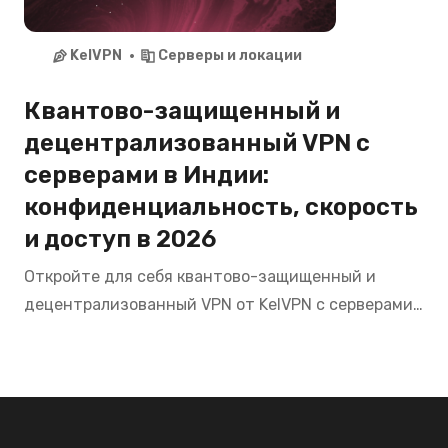
KelVPN
Серверы и локации
Квантово-защищенный и
децентрализованный VPN с
серверами в Индии:
конфиденциальность, скорость
и доступ в 2026
Откройте для себя квантово-защищенный и
децентрализованный VPN от KelVPN с серверами
в Индии. Смотрите Hotstar, Zee5, SonyLIV,
пользуйтесь банкингом SBI, HDFC из любой точки
мира с максимальной приватностью в 2026.