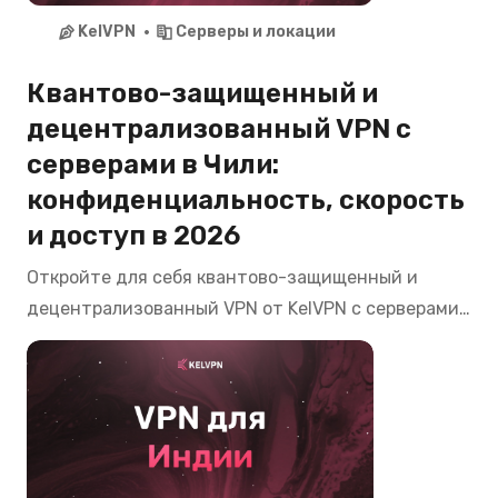
цензуре.
KelVPN
Серверы и локации
Квантово-защищенный и
децентрализованный VPN с
серверами в Чили:
конфиденциальность, скорость
и доступ в 2026
Откройте для себя квантово-защищенный и
децентрализованный VPN от KelVPN с серверами
в Чили. Смотрите CNTV Play, Mega, Chilevisión,
пользуйтесь банкингом Banco de Chile, Santander
из любой точки мира с максимальной
приватностью в 2026.