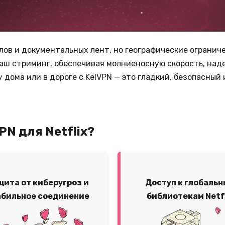
иалов и документальных лент, но географические ограни
ваш стриминг, обеспечивая молниеносную скорость, над
ома или в дороге с KelVPN — это гладкий, безопасный и
PN для Netflix?
щита от киберугроз и
Доступ к глобаль
абильное соединение
библиотекам Netf