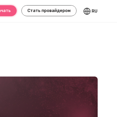
ачать
Стать провайдером
RU