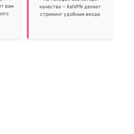
ет вам
качества — KelVPN делает
ного
стриминг удобным везде.