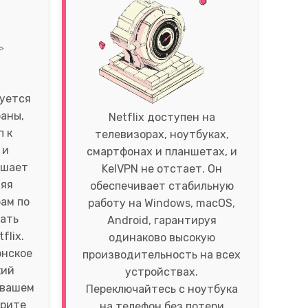
руется
аны,
Netflix доступен на
п к
телевизорах, ноутбуках,
 и
смартфонах и планшетах, и
ушает
KelVPN не отстает. Он
ляя
обеспечивает стабильную
ам по
работу на Windows, macOS,
вать
Android, гарантируя
flix.
одинаково высокую
онское
производительность на всех
кий
устройствах.
 вашем
Переключайтесь с ноутбука
ерите
на телефон без потери