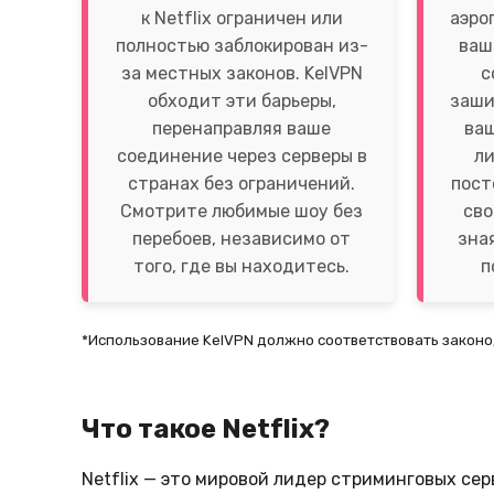
к Netflix ограничен или
аэро
полностью заблокирован из-
ваш
за местных законов. KelVPN
с
обходит эти барьеры,
заши
перенаправляя ваше
ваш
соединение через серверы в
л
странах без ограничений.
пост
Смотрите любимые шоу без
сво
перебоев, независимо от
зна
того, где вы находитесь.
п
*Использование KelVPN должно соответствовать законод
Что такое Netflix?
Netflix — это мировой лидер стриминговых се