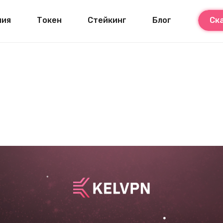
ния
Токен
Стейкинг
Блог
Ск