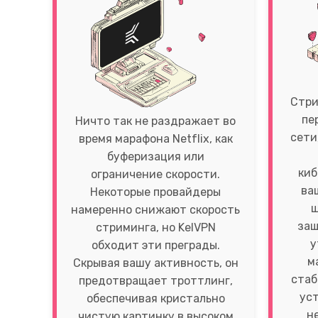
Стри
пе
Ничто так не раздражает во
сети
время марафона Netflix, как
буферизация или
киб
ограничение скорости.
ва
Некоторые провайдеры
ш
намеренно снижают скорость
защ
стриминга, но KelVPN
у
обходит эти преграды.
м
Скрывая вашу активность, он
стаб
предотвращает троттлинг,
уст
обеспечивая кристально
н
чистую картинку в высоком