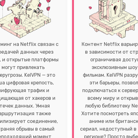
минг на Netflix связан с
Контент Netflix варьи
редачей данных через
в зависимости от стр
, и открытые платформы
ограничивая досту
могут привлекать
эксклюзивным шоу
еругрозы. KelVPN — это
фильмам. KelVPN разр
ша цифровая крепость,
эти барьеры, позво
ифрующая трафик и
подключаться к сервер
ищающая от хакеров и
всему миру и откры
течек данных. Умная
любую библиотеку Net
аршрутизация также
Хотите посмотреть яп
илизирует соединение,
аниме или британс
раняя обрывы в самый
сериал, недоступный в
еподходящий момент
регионе? Просто выб