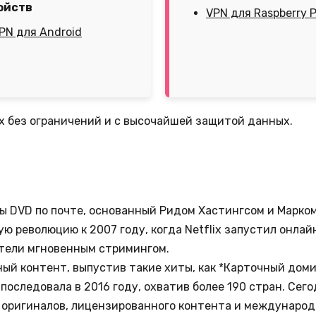
ойств
VPN для Raspberry P
PN для Android
ix без ограничений и с высочайшей защитой данных.
нды DVD по почте, основанный Ридом Хастингсом и Марком
ую революцию к 2007 году, когда Netflix запустил онла
тели мгновенным стримингом.
ьный контент, выпустив такие хиты, как *Карточный дом
последовала в 2016 году, охватив более 190 стран. Сег
 оригиналов, лицензированного контента и международн