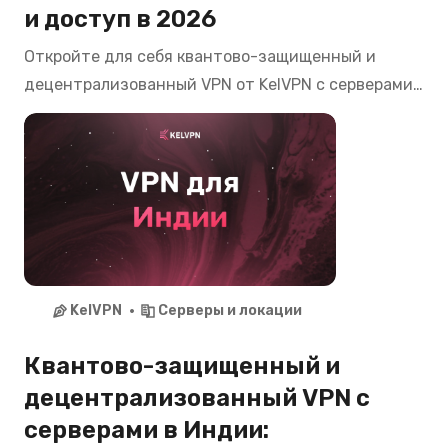
и доступ в 2026
Откройте для себя квантово-защищенный и
децентрализованный VPN от KelVPN с серверами
в Чили. Смотрите CNTV Play, Mega, Chilevisión,
пользуйтесь банкингом Banco de Chile, Santander
из любой точки мира с максимальной
приватностью в 2026.
KelVPN
Серверы и локации
Квантово-защищенный и
децентрализованный VPN с
серверами в Индии: