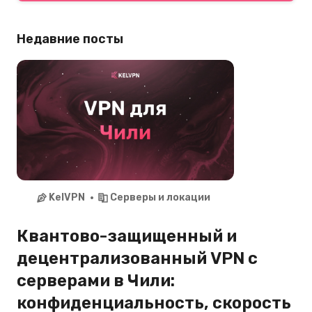
Telegram не блокирует за использование VPN,
но в регионах с цензурой обход блокировок
Недавние посты
может нарушать местные законы.
Используйте KelVPN для защиты данных,
чтобы избежать проблем.
KelVPN
Серверы и локации
Квантово-защищенный и
децентрализованный VPN с
серверами в Чили:
конфиденциальность, скорость