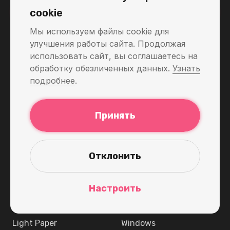
Ознакомиться с ценами
cookie
Мы используем файлы cookie для
улучшения работы сайта. Продолжая
использовать сайт, вы соглашаетесь на
Приступим
KelVPN
обработку обезличенных данных.
Узнать
подробнее
.
Обновления
Токен
Скачать
Стейкинг
Принять
Цена
Explorer
KelVPN Wiki
White Label
Отклонить
VPN-Сервис
Блог
Настроить
О нас
Скачать
Light Paper
Windows