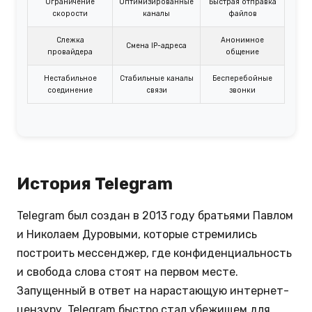
Ограничение
Оптимизированные
Быстрая отправка
скорости
каналы
файлов
Слежка
Анонимное
Смена IP-адреса
провайдера
общение
Нестабильное
Стабильные каналы
Бесперебойные
соединение
связи
звонки
История Telegram
Telegram был создан в 2013 году братьями Павлом
и Николаем Дуровыми, которые стремились
построить мессенджер, где конфиденциальность
и свобода слова стоят на первом месте.
Запущенный в ответ на нарастающую интернет-
цензуру, Telegram быстро стал убежищем для