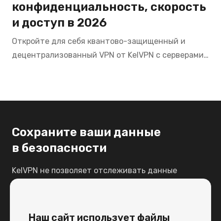
конфиденциальность, скорость
и доступ в 2026
Откройте для себя квантово-защищенный и
децентрализованный VPN от KelVPN с серверами
в Индии. Смотрите Hotstar, Zee5, SonyLIV,
пользуйтесь банкингом SBI, HDFC из любой точки
мира с максимальной приватностью в 2026.
Сохраните ваши данные
в безопасности
KelVPN не позволяет отслеживать данные
пользователей по точке доступа WiFi,
роутеру, провайдеру или IP-адресу.
Наш сайт использует файлы